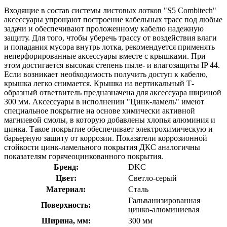
Входящие в состав системы листовых лотков "S5 Combitech"
аксессуары упрощают построение кабельных трасс под любые
задачи и обеспечивают проложенному кабелю надежную
защиту. Для того, чтобы уберечь трассу от воздействия влаги
и попадания мусора внутрь лотка, рекомендуется применять
неперфорированные аксессуары вместе с крышками. При
этом достигается высокая степень пыле- и влагозащиты IP 44.
Если возникает необходимость получить доступ к кабелю,
крышка легко снимается. Крышка на вертикальный Т-
образный ответвитель предназначена для аксессуара шириной
300 мм. Аксессуары в исполнении "Цинк-ламель" имеют
специальное покрытие на основе химически активной
магниевой смолы, в которую добавлены хлопья алюминия и
цинка. Такое покрытие обеспечивает электрохимическую и
барьерную защиту от коррозии. Показатели коррозионной
стойкости цинк-ламельного покрытия ДКС аналогичны
показателям горячеоцинкованного покрытия.
Бренд:
DKC
Цвет:
Светло-серый
Материал:
Сталь
Гальванизированная
Поверхность:
цинко-алюминиевая
Ширина, мм:
300 мм