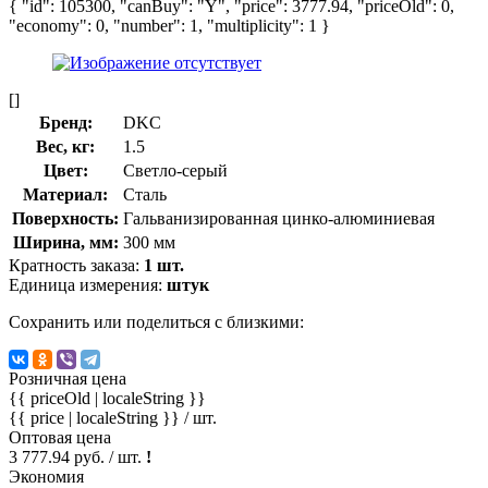
{ "id": 105300, "canBuy": "Y", "price": 3777.94, "priceOld": 0,
"economy": 0, "number": 1, "multiplicity": 1 }
[]
Бренд:
DKC
Вес, кг:
1.5
Цвет:
Светло-серый
Материал:
Сталь
Поверхность:
Гальванизированная цинко-алюминиевая
Ширина, мм:
300 мм
Кратность заказа:
1 шт.
Единица измерения:
штук
Сохранить или поделиться с близкими:
Розничная цена
{{ priceOld | localeString }}
{{ price | localeString }}
/ шт.
Оптовая цена
3 777.94 руб. / шт.
!
Экономия