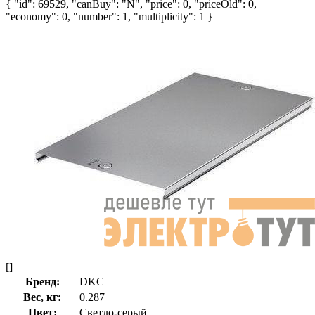
{ "id": 69529, "canBuy": "N", "price": 0, "priceOld": 0,
"economy": 0, "number": 1, "multiplicity": 1 }
[]
Бренд:
DKC
Вес, кг:
0.287
Цвет:
Светло-серый