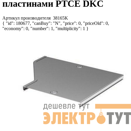
пластинами PTCE DKC
Артикул производителя
38165K
{ "id": 180677, "canBuy": "N", "price": 0, "priceOld": 0,
"economy": 0, "number": 1, "multiplicity": 1 }