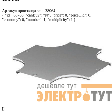
Артикул производителя
38064
{ "id": 68700, "canBuy": "N", "price": 0, "priceOld": 0,
"economy": 0, "number": 1, "multiplicity": 1 }
[]