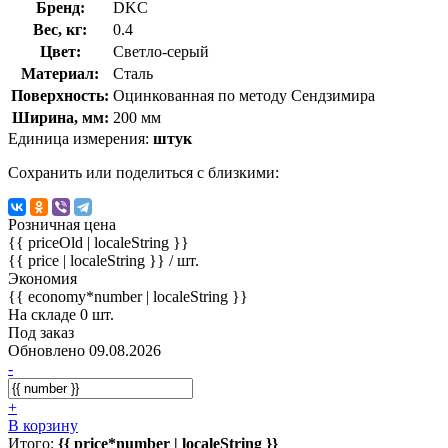
Бренд:
DKC
Вес, кг:
0.4
Цвет:
Светло-серый
Материал:
Сталь
Поверхность:
Оцинкованная по методу Сендзимира
Ширина, мм:
200 мм
Единица измерения:
штук
Сохранить или поделиться с близкими:
Розничная цена
{{ priceOld | localeString }}
{{ price | localeString }}
/ шт.
Экономия
{{ economy*number | localeString }}
На складе 0 шт.
Под заказ
Обновлено 09.08.2026
-
+
В корзину
Итого:
{{ price*number | localeString }}