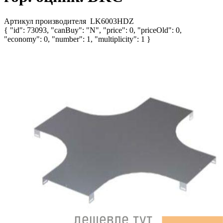
Артикул производителя
LK6003HDZ
{ "id": 73093, "canBuy": "N", "price": 0, "priceOld": 0,
"economy": 0, "number": 1, "multiplicity": 1 }