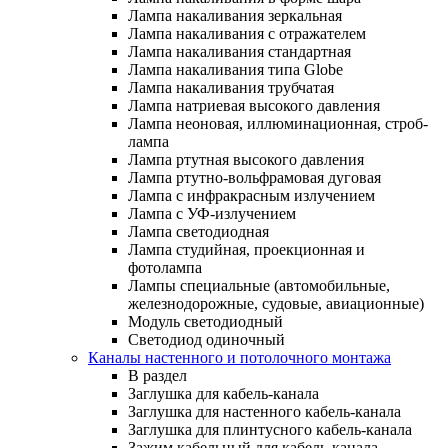
Лампа накаливания зеркальная
Лампа накаливания с отражателем
Лампа накаливания стандартная
Лампа накаливания типа Globe
Лампа накаливания трубчатая
Лампа натриевая высокого давления
Лампа неоновая, иллюминационная, строб-
лампа
Лампа ртутная высокого давления
Лампа ртутно-вольфрамовая дуговая
Лампа с инфракрасным излучением
Лампа с УФ-излучением
Лампа светодиодная
Лампа студийная, проекционная и
фотолампа
Лампы специальные (автомобильные,
железнодорожные, судовые, авиационные)
Модуль светодиодный
Светодиод одиночный
Каналы настенного и потолочного монтажа
В раздел
Заглушка для кабель-канала
Заглушка для настенного кабель-канала
Заглушка для плинтусного кабель-канала
Зажим кабельный для кабель-канала