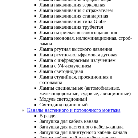
Лампа накаливания зеркальная
Лампа накаливания с отражателем
Лампа накаливания стандартная
Лампа накаливания типа Globe
Лампа накаливания трубчатая
Лампа натриевая высокого давления
Лампа неоновая, иллюминационная, строб-
лампа
Лампа ртутная высокого давления
Лампа ртутно-вольфрамовая дуговая
Лампа с инфракрасным излучением
Лампа с УФ-излучением
Лампа светодиодная
Лампа студийная, проекционная и
фотолампа
Лампы специальные (автомобильные,
железнодорожные, судовые, авиационные)
Модуль светодиодный
Светодиод одиночный
Каналы настенного и потолочного монтажа
В раздел
Заглушка для кабель-канала
Заглушка для настенного кабель-канала
Заглушка для плинтусного кабель-канала
Зажим кабельный для кабель-канала