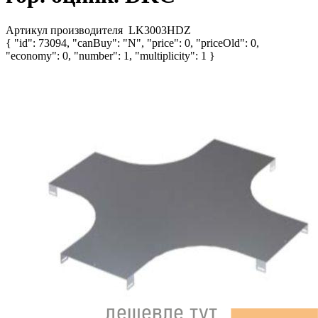
Артикул производителя
LK3003HDZ
{ "id": 73094, "canBuy": "N", "price": 0, "priceOld": 0,
"economy": 0, "number": 1, "multiplicity": 1 }