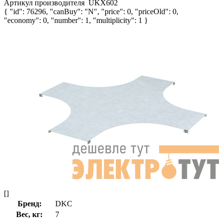
Артикул производителя
UKX602
{ "id": 76296, "canBuy": "N", "price": 0, "priceOld": 0,
"economy": 0, "number": 1, "multiplicity": 1 }
[]
Бренд:
DKC
Вес, кг:
7