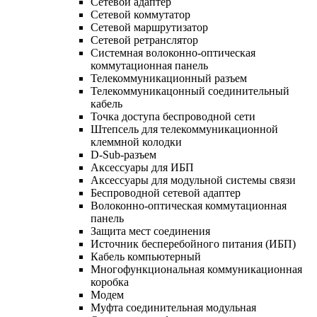
Сетевой адаптер
Сетевой коммутатор
Сетевой маршрутизатор
Сетевой ретранслятор
Системная волоконно-оптическая
коммутационная панель
Телекоммуникационный разъем
Телекоммуникацонный соединительный
кабель
Точка доступа беспроводной сети
Штепсель для телекоммуникационной
клеммной колодки
D-Sub-разъем
Аксессуары для ИБП
Аксессуары для модульной системы связи
Беспроводной сетевой адаптер
Волоконно-оптическая коммутационная
панель
Защита мест соединения
Источник бесперебойного питания (ИБП)
Кабель компьютерный
Многофункциональная коммуникационная
коробка
Модем
Муфта соединительная модульная