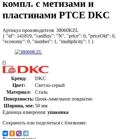
компл. с метизами и
пластинами PTCE DKC
Артикул производителя
38060KZL
{ "id": 141819, "canBuy": "N", "price": 0, "priceOld": 0,
"economy": 0, "number": 1, "multiplicity": 1 }
[]
Бренд:
DKC
Цвет:
Светло-серый
Материал:
Сталь
Поверхность:
Цинк-ламельное покрытие
Ширина, мм:
50 мм
Единица измерения:
упаковка
Сохранить или поделиться с близкими:
Розничная цена