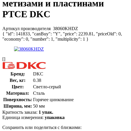
метизами и пластинами
PTCE DKC
Артикул производителя
38060KHDZ
{ "id": 141833, "canBuy": "Y", "price": 2239.81, "priceOld": 0,
"economy": 0, "number": 1, "multiplicity": 1 }
[]
Бренд:
DKC
Вес, кг:
0.38
Цвет:
Светло-серый
Материал:
Сталь
Поверхность:
Горячее цинкование
Ширина, мм:
50 мм
Кратность заказа:
1 упак.
Единица измерения:
упаковка
Сохранить или поделиться с близкими: