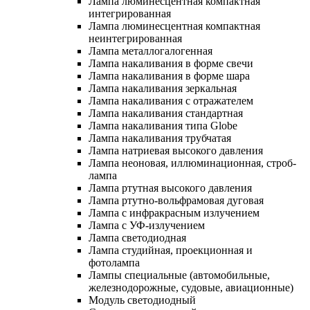
Лампа люминесцентная компактная
интегрированная
Лампа люминесцентная компактная
неинтегрированная
Лампа металлогалогенная
Лампа накаливания в форме свечи
Лампа накаливания в форме шара
Лампа накаливания зеркальная
Лампа накаливания с отражателем
Лампа накаливания стандартная
Лампа накаливания типа Globe
Лампа накаливания трубчатая
Лампа натриевая высокого давления
Лампа неоновая, иллюминационная, строб-
лампа
Лампа ртутная высокого давления
Лампа ртутно-вольфрамовая дуговая
Лампа с инфракрасным излучением
Лампа с УФ-излучением
Лампа светодиодная
Лампа студийная, проекционная и
фотолампа
Лампы специальные (автомобильные,
железнодорожные, судовые, авиационные)
Модуль светодиодный