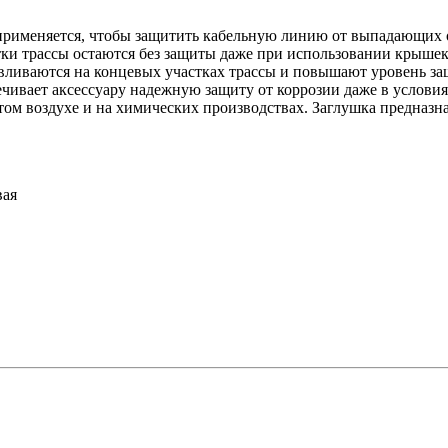
применяется, чтобы защитить кабельную линию от выпадающих о
тки трассы остаются без защиты даже при использовании крышек
авливаются на концевых участках трассы и повышают уровень з
чивает аксессуару надежную защиту от коррозии даже в услов
том воздухе и на химических производствах. Заглушка предназн
вая