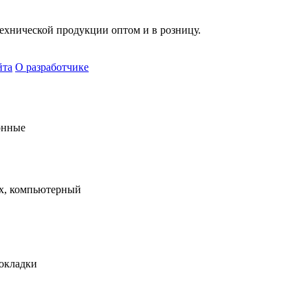
хнической продукции оптом и в розницу.
йта
О разработчике
онные
х, компьютерный
рокладки