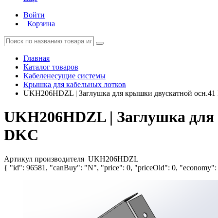
Войти
Корзина
Главная
Каталог товаров
Кабеленесущие системы
Крышка для кабельных лотков
UKH206HDZL | Заглушка для крышки двускатной осн.41 
UKH206HDZL | Заглушка для к
DKC
Артикул производителя
UKH206HDZL
{ "id": 96581, "canBuy": "N", "price": 0, "priceOld": 0, "economy": 0