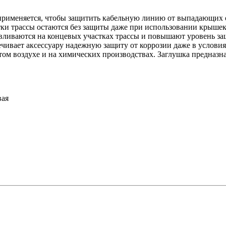
применяется, чтобы защитить кабельную линию от выпадающих о
тки трассы остаются без защиты даже при использовании крышек
авливаются на концевых участках трассы и повышают уровень з
чивает аксессуару надежную защиту от коррозии даже в услов
том воздухе и на химических производствах. Заглушка предназн
вая