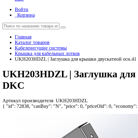
Войти
Корзина
Главная
Каталог товаров
Кабеленесущие системы
Крышка для кабельных лотков
UKH203HDZL | Заглушка для крышки двускатной осн.41 
UKH203HDZL | Заглушка для к
DKC
Артикул производителя
UKH203HDZL
{ "id": 72838, "canBuy": "N", "price": 0, "priceOld": 0, "economy": 0