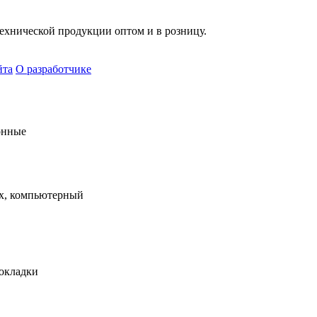
хнической продукции оптом и в розницу.
йта
О разработчике
онные
х, компьютерный
рокладки