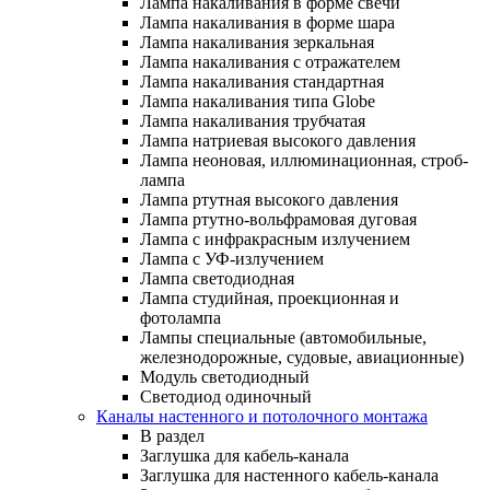
Лампа накаливания в форме свечи
Лампа накаливания в форме шара
Лампа накаливания зеркальная
Лампа накаливания с отражателем
Лампа накаливания стандартная
Лампа накаливания типа Globe
Лампа накаливания трубчатая
Лампа натриевая высокого давления
Лампа неоновая, иллюминационная, строб-
лампа
Лампа ртутная высокого давления
Лампа ртутно-вольфрамовая дуговая
Лампа с инфракрасным излучением
Лампа с УФ-излучением
Лампа светодиодная
Лампа студийная, проекционная и
фотолампа
Лампы специальные (автомобильные,
железнодорожные, судовые, авиационные)
Модуль светодиодный
Светодиод одиночный
Каналы настенного и потолочного монтажа
В раздел
Заглушка для кабель-канала
Заглушка для настенного кабель-канала