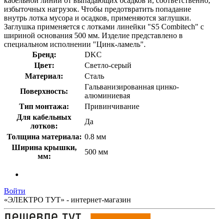
кабельной линии от выпадающих осадков и, соответственно,
избыточных нагрузок. Чтобы предотвратить попадание
внутрь лотка мусора и осадков, применяются заглушки.
Заглушка применяется с лотками линейки "S5 Combitech" с
шириной основания 500 мм. Изделие представлено в
специальном исполнении "Цинк-ламель".
Бренд:
DKC
Цвет:
Светло-серый
Материал:
Сталь
Гальванизированная цинко-
Поверхность:
алюминиевая
Тип монтажа:
Привинчивание
Для кабельных
Да
лотков:
Толщина материала:
0.8 мм
Ширина крышки,
500 мм
мм:
Войти
«ЭЛЕКТРО ТУТ» - интернет-магазин