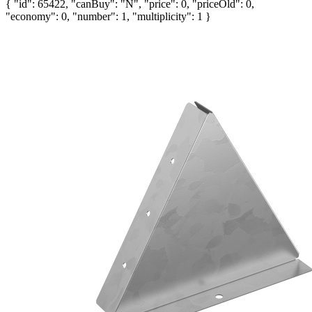
{ "id": 65422, "canBuy": "N", "price": 0, "priceOld": 0,
"economy": 0, "number": 1, "multiplicity": 1 }