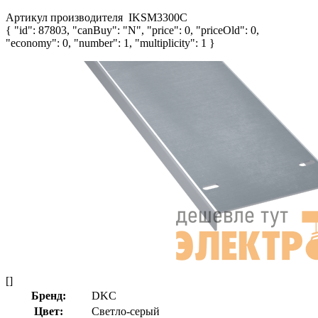
Артикул производителя
IKSM3300C
{ "id": 87803, "canBuy": "N", "price": 0, "priceOld": 0,
"economy": 0, "number": 1, "multiplicity": 1 }
[]
Бренд:
DKC
Цвет:
Светло-серый