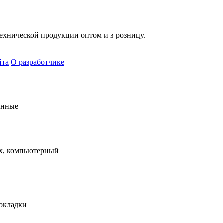
хнической продукции оптом и в розницу.
йта
О разработчике
онные
х, компьютерный
рокладки