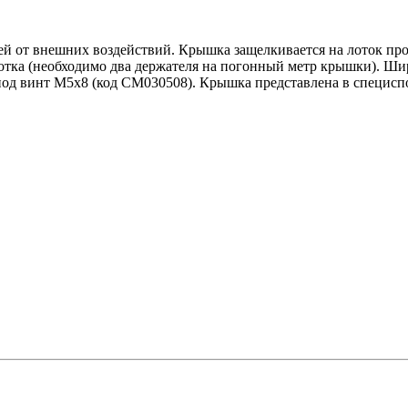
ей от внешних воздействий. Крышка защелкивается на лоток про
тка (необходимо два держателя на погонный метр крышки). Шири
 под винт М5х8 (код СМ030508). Крышка представлена в специс