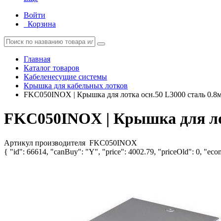
Войти
Корзина
Главная
Каталог товаров
Кабеленесущие системы
Крышка для кабельных лотков
FKC050INOX | Крышка для лотка осн.50 L3000 сталь 0.8м
FKC050INOX | Крышка для лот
Артикул производителя
FKC050INOX
{ "id": 66614, "canBuy": "Y", "price": 4002.79, "priceOld": 0, "econ