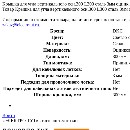
Крышка для угла вертикального осн.300 L300 сталь 3мм оци
Товар Крышка для угла вертикального осн.300 L300 сталь 3мм 
Информацию о стоимости товара, наличии и сроках поставки, 
zakaz@electrotut.ru
.
Бренд:
DKC
Цвет:
Светло-
Материал:
Сталь
Поверхность:
Оцинков
Длина, мм:
300 мм
Тип монтажа:
Привин
Для кабельных лотков:
Нет
Толщина материала:
3 мм
Подходит для проволочного лотка:
Нет
Подходит для кабельных лотков лестничного типа:
Нет
Ширина крышки, мм:
300 мм
Войти
«ЭЛЕКТРО ТУТ» - интернет-магазин