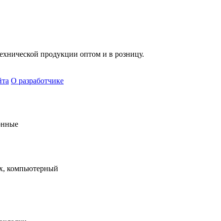
хнической продукции оптом и в розницу.
йта
О разработчике
онные
х, компьютерный