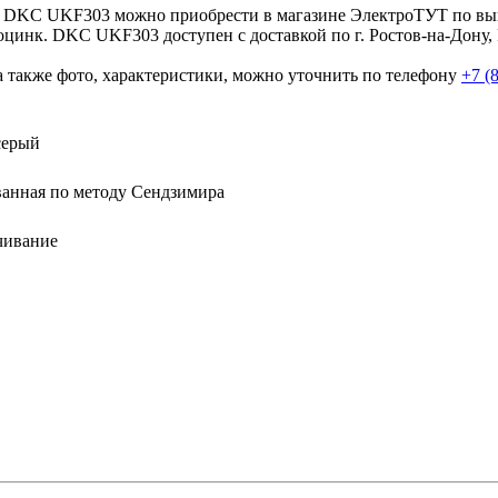
нк. DKC UKF303 можно приобрести в магазине ЭлектроТУТ по в
оцинк. DKC UKF303 доступен с доставкой по г. Ростов-на-Дону,
а также фото, характеристики, можно уточнить по телефону
+7 (
серый
анная по методу Сендзимира
чивание