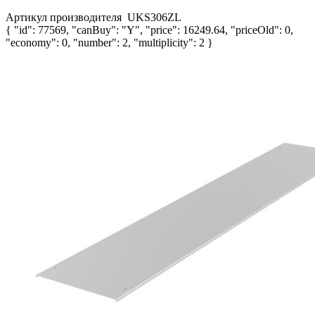
Артикул производителя
UKS306ZL
{ "id": 77569, "canBuy": "Y", "price": 16249.64, "priceOld": 0,
"economy": 0, "number": 2, "multiplicity": 2 }