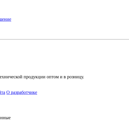
ашение
хнической продукции оптом и в розницу.
йта
О разработчике
онные