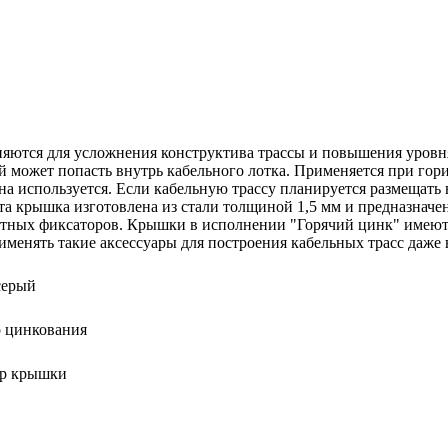
няются для усложнения конструктива трассы и повышения уровн
ый может попасть внутрь кабельного лотка. Применяется при го
она используется. Если кабельную трассу планируется размещать
 крышка изготовлена из стали толщиной 1,5 мм и предназначена
отных фиксаторов. Крышки в исполнении "Горячий цинк" имеют у
рименять такие аксессуары для построения кабельных трасс даж
серый
о цинкования
р крышки