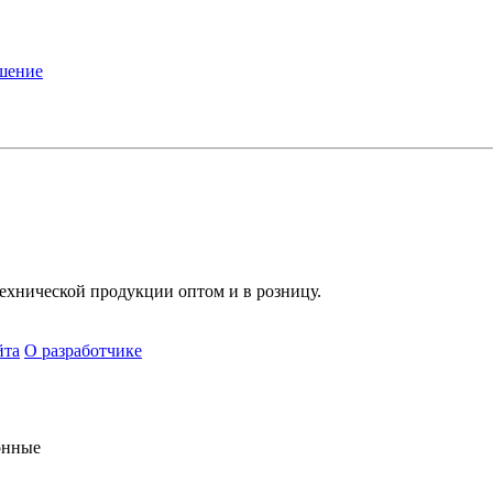
ашение
хнической продукции оптом и в розницу.
йта
О разработчике
онные