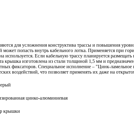
няются для усложнения конструктива трассы и повышения уровн
ый может попасть внутрь кабельного лотка. Применяется при го
она используется. Если кабельную трассу планируется размещать
 крышка изготовлена из стали толщиной 1,5 мм и предназначена
ротных фиксаторов. Специальное исполнение – "Цинк-ламельное
ких воздействий, что позволяет применять их даже на открытом
серый
изированная цинко-алюминиевая
р крышки