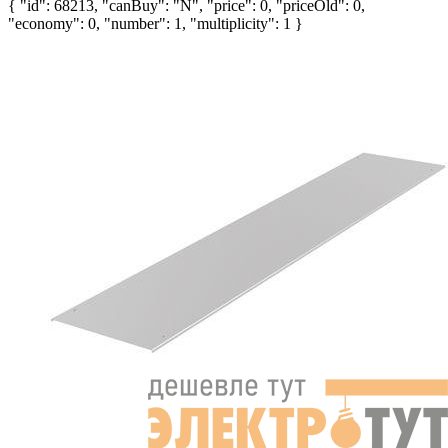
{ "id": 68213, "canBuy": "N", "price": 0, "priceOld": 0,
"economy": 0, "number": 1, "multiplicity": 1 }