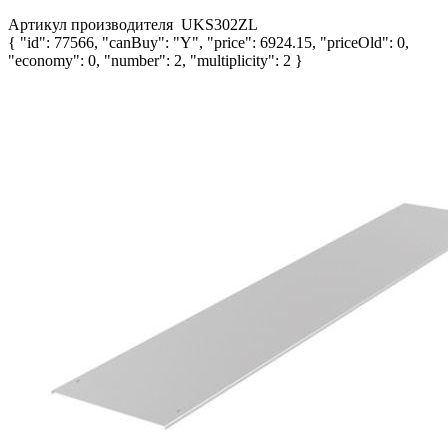
Артикул производителя
UKS302ZL
{ "id": 77566, "canBuy": "Y", "price": 6924.15, "priceOld": 0,
"economy": 0, "number": 2, "multiplicity": 2 }