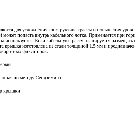
няются для усложнения конструктива трассы и повышения уровн
ый может попасть внутрь кабельного лотка. Применяется при го
она используется. Если кабельную трассу планируется размещать
 крышка изготовлена из стали толщиной 1,5 мм и предназначена
поворотных фиксаторов.
серый
анная по методу Сендзимира
р крышки