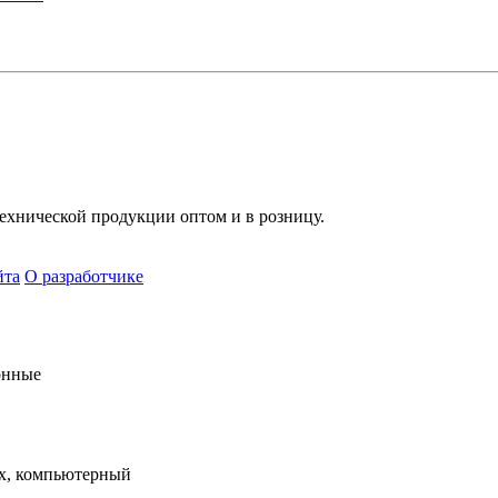
хнической продукции оптом и в розницу.
йта
О разработчике
онные
х, компьютерный