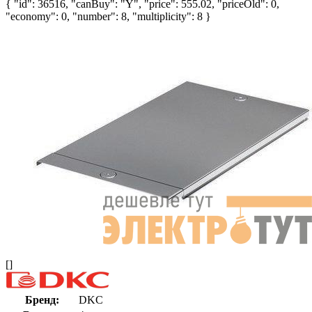
{ "id": 36516, "canBuy": "Y", "price": 555.02, "priceOld": 0,
"economy": 0, "number": 8, "multiplicity": 8 }
[]
Бренд:
DKC