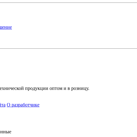
ашение
хнической продукции оптом и в розницу.
йта
О разработчике
онные