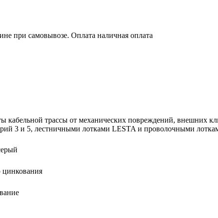
зине при самовывозе. Оплата наличная оплата
ы кабельной трассы от механических повреждений, внешних кл
ерий 3 и 5, лестничными лотками LESTA и проволочными лотк
серый
о цинкования
вание