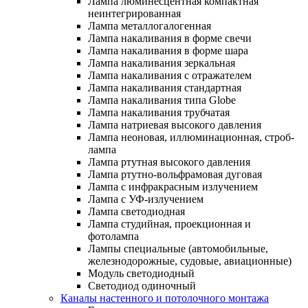
Лампа люминесцентная компактная
неинтегрированная
Лампа металлогалогенная
Лампа накаливания в форме свечи
Лампа накаливания в форме шара
Лампа накаливания зеркальная
Лампа накаливания с отражателем
Лампа накаливания стандартная
Лампа накаливания типа Globe
Лампа накаливания трубчатая
Лампа натриевая высокого давления
Лампа неоновая, иллюминационная, строб-
лампа
Лампа ртутная высокого давления
Лампа ртутно-вольфрамовая дуговая
Лампа с инфракрасным излучением
Лампа с УФ-излучением
Лампа светодиодная
Лампа студийная, проекционная и
фотолампа
Лампы специальные (автомобильные,
железнодорожные, судовые, авиационные)
Модуль светодиодный
Светодиод одиночный
Каналы настенного и потолочного монтажа