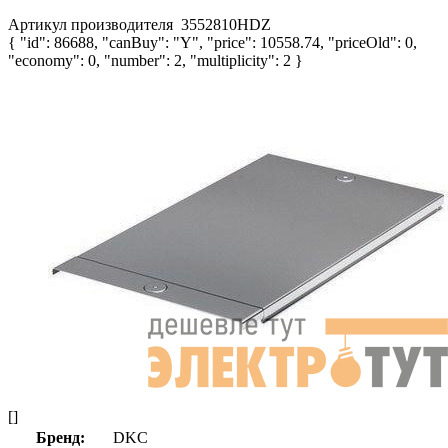
Артикул производителя
3552810HDZ
{ "id": 86688, "canBuy": "Y", "price": 10558.74, "priceOld": 0,
"economy": 0, "number": 2, "multiplicity": 2 }
[]
Бренд:
DKC