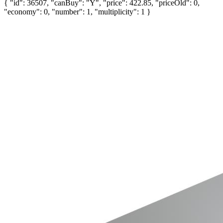
{ "id": 36507, "canBuy": "Y", "price": 422.85, "priceOld": 0,
"economy": 0, "number": 1, "multiplicity": 1 }