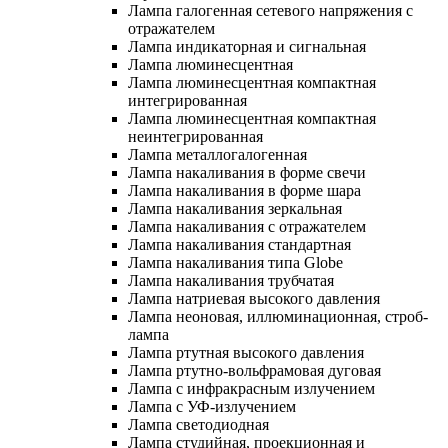
Лампа галогенная сетевого напряжения с
отражателем
Лампа индикаторная и сигнальная
Лампа люминесцентная
Лампа люминесцентная компактная
интегрированная
Лампа люминесцентная компактная
неинтегрированная
Лампа металлогалогенная
Лампа накаливания в форме свечи
Лампа накаливания в форме шара
Лампа накаливания зеркальная
Лампа накаливания с отражателем
Лампа накаливания стандартная
Лампа накаливания типа Globe
Лампа накаливания трубчатая
Лампа натриевая высокого давления
Лампа неоновая, иллюминационная, строб-
лампа
Лампа ртутная высокого давления
Лампа ртутно-вольфрамовая дуговая
Лампа с инфракрасным излучением
Лампа с УФ-излучением
Лампа светодиодная
Лампа студийная, проекционная и