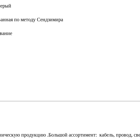
серый
анная по методу Сендзимира
вание
ескую продукцию .Большой ассортимент: кабель, провод, свети