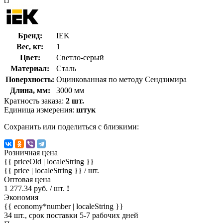
Бренд:
IEK
Вес, кг:
1
Цвет:
Светло-серый
Материал:
Сталь
Поверхность:
Оцинкованная по методу Сендзимира
Длина, мм:
3000 мм
Кратность заказа:
2 шт.
Единица измерения:
штук
Сохранить или поделиться с близкими:
Розничная цена
{{ priceOld | localeString }}
{{ price | localeString }}
/ шт.
Оптовая цена
1 277.34 руб. / шт.
!
Экономия
{{ economy*number | localeString }}
34 шт., срок поставки 5-7 рабочих дней