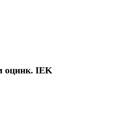
м оцинк. IEK