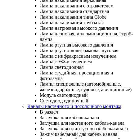
Лампа накаливания зеркальная
Лампа накаливания с отражателем
Лампа накаливания стандартная
Лампа накаливания типа Globe
Лампа накаливания трубчатая
Лампа натриевая высокого давления
Лампа неоновая, иллюминационная, строб-
лампа
Лампа ртутная высокого давления
Лампа ртутно-вольфрамовая дуговая
Лампа с инфракрасным излучением
Лампа с УФ-излучением
Лампа светодиодная
Лампа студийная, проекционная и
фотолампа
Лампы специальные (автомобильные,
железнодорожные, судовые, авиационные)
Модуль светодиодный
Светодиод одиночный
Каналы настенного и потолочного монтажа
В раздел
Заглушка для кабель-канала
Заглушка для настенного кабель-канала
Заглушка для плинтусного кабель-канала
Зажим кабельный для кабель-канала