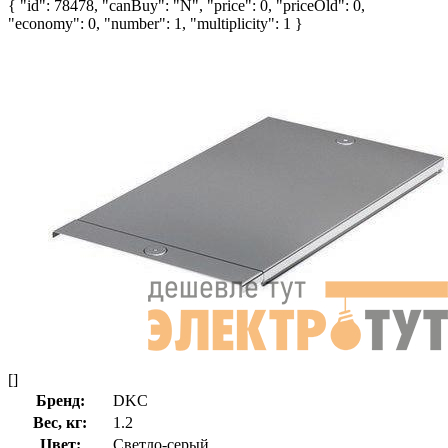
{ "id": 78478, "canBuy": "N", "price": 0, "priceOld": 0,
"economy": 0, "number": 1, "multiplicity": 1 }
[]
Бренд:
DKC
Вес, кг:
1.2
Цвет:
Светло-серый