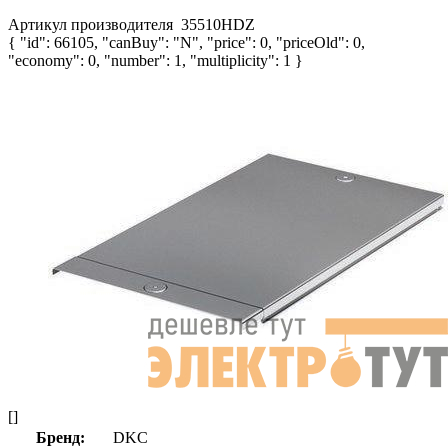
Артикул производителя
35510HDZ
{ "id": 66105, "canBuy": "N", "price": 0, "priceOld": 0,
"economy": 0, "number": 1, "multiplicity": 1 }
[]
Бренд:
DKC