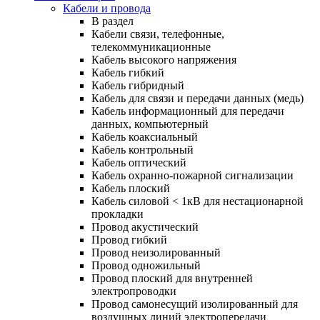
Кабели и провода
В раздел
Кабели связи, телефонные,
телекоммуникационные
Кабель высокого напряжения
Кабель гибкий
Кабель гибридный
Кабель для связи и передачи данных (медь)
Кабель информационный для передачи
данных, компьютерный
Кабель коаксиальный
Кабель контрольный
Кабель оптический
Кабель охранно-пожарной сигнализации
Кабель плоский
Кабель силовой < 1кВ для нестационарной
прокладки
Провод акустический
Провод гибкий
Провод неизолированный
Провод одножильный
Провод плоский для внутренней
электропроводки
Провод самонесущий изолированный для
воздушных линий электропередачи