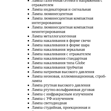
Лампа галогенная сетевого напряжения с
отражателем
Лампа индикаторная и сигнальная
Лампа люминесцентная
Лампа люминесцентная компактная
интегрированная
Лампа люминесцентная компактная
неинтегрированная
Лампа металлогалогенная
Лампа накаливания в форме свечи
Лампа накаливания в форме шара
Лампа накаливания зеркальная
Лампа накаливания с отражателем
Лампа накаливания стандартная
Лампа накаливания типа Globe
Лампа накаливания трубчатая
Лампа натриевая высокого давления
Лампа неоновая, иллюминационная, строб-
лампа
Лампа ртутная высокого давления
Лампа ртутно-вольфрамовая дуговая
Лампа с инфракрасным излучением
Лампа с УФ-излучением
Лампа светодиодная
Лампа студийная, проекционная и