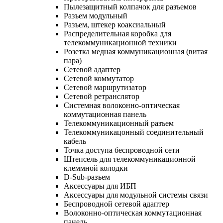
Пылезащитный колпачок для разъемов
Разъем модульный
Разъем, штекер коаксиальный
Распределительная коробка для
телекоммуникационной техники
Розетка медная коммуникационная (витая
пара)
Сетевой адаптер
Сетевой коммутатор
Сетевой маршрутизатор
Сетевой ретранслятор
Системная волоконно-оптическая
коммутационная панель
Телекоммуникационный разъем
Телекоммуникацонный соединительный
кабель
Точка доступа беспроводной сети
Штепсель для телекоммуникационной
клеммной колодки
D-Sub-разъем
Аксессуары для ИБП
Аксессуары для модульной системы связи
Беспроводной сетевой адаптер
Волоконно-оптическая коммутационная
панель