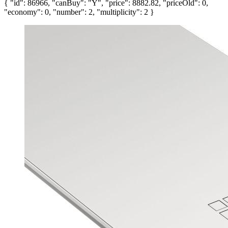
{ "id": 86966, "canBuy": "Y", "price": 8882.82, "priceOld": 0,
"economy": 0, "number": 2, "multiplicity": 2 }