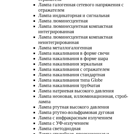
Лампа галогенная сетевого напряжения с
отражателем
Лампа индикаторная и сигнальная
Лампа люминесцентная
Лампа люминесцентная компактная
интегрированная
Лампа люминесцентная компактная
неинтегрированная
Лампа металлогалогенная
Лампа накаливания в форме свечи
Лампа накаливания в форме шара
Лампа накаливания зеркальная
Лампа накаливания с отражателем
Лампа накаливания стандартная
Лампа накаливания типа Globe
Лампа накаливания трубчатая
Лампа натриевая высокого давления
Лампа неоновая, иллюминационная, строб-
лампа
Лампа ртутная высокого давления
Лампа ртутно-вольфрамовая дуговая
Лампа с инфракрасным излучением
Лампа с УФ-излучением
Лампа светодиодная
Лампа студийная, проекционная и