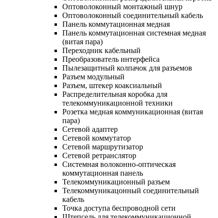
Оптоволоконный монтажный шнур
Оптоволоконный соединительный кабель
Панель коммутационная медная
Панель коммутационная системная медная
(витая пара)
Переходник кабельный
Преобразователь интерфейса
Пылезащитный колпачок для разъемов
Разъем модульный
Разъем, штекер коаксиальный
Распределительная коробка для
телекоммуникационной техники
Розетка медная коммуникационная (витая
пара)
Сетевой адаптер
Сетевой коммутатор
Сетевой маршрутизатор
Сетевой ретранслятор
Системная волоконно-оптическая
коммутационная панель
Телекоммуникационный разъем
Телекоммуникацонный соединительный
кабель
Точка доступа беспроводной сети
Штепсель для телекоммуникационной