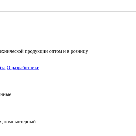
хнической продукции оптом и в розницу.
йта
О разработчике
онные
х, компьютерный