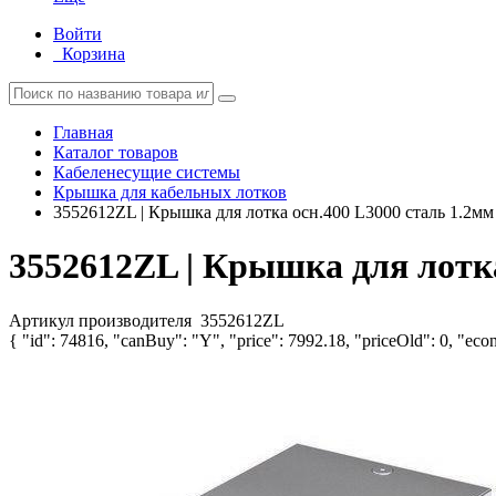
Войти
Корзина
Главная
Каталог товаров
Кабеленесущие системы
Крышка для кабельных лотков
3552612ZL | Крышка для лотка осн.400 L3000 сталь 1.2мм
3552612ZL | Крышка для лотка
Артикул производителя
3552612ZL
{ "id": 74816, "canBuy": "Y", "price": 7992.18, "priceOld": 0, "econ