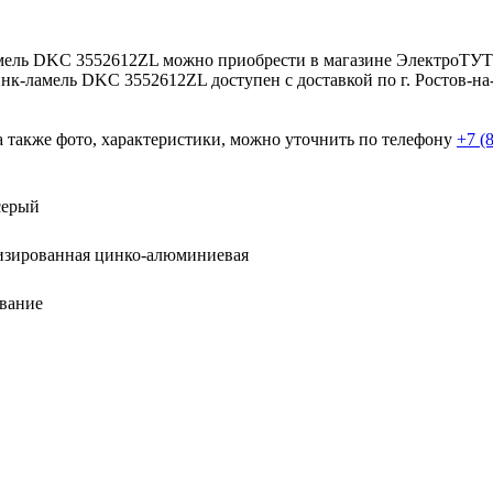
-ламель DKC 3552612ZL можно приобрести в магазине ЭлектроТУ
цинк-ламель DKC 3552612ZL доступен с доставкой по г. Ростов-на
а также фото, характеристики, можно уточнить по телефону
+7 (
серый
изированная цинко-алюминиевая
вание