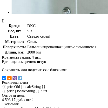
[]
Бренд:
DKC
Вес, кг:
5.3
Цвет:
Светло-серый
Материал:
Сталь
Поверхность:
Гальванизированная цинко-алюминиевая
Длина, мм:
2000 мм
Кратность заказа:
4 шт.
Единица измерения:
штук
Сохранить или поделиться с близкими:
Розничная цена
{{ priceOld | localeString }}
{{ price | localeString }}
/ шт.
Оптовая цена
4 593.17 руб. / шт.
!
Экономия