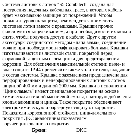
Система листовых лотков "S5 Combitech" создана для
построения надежных кабельных трасс, в которых кабель
будет максимально защищен от повреждений. Чтобы
повысить уровень защиты, рекомендуется применять
листовые лотки вместе с крышками. Крышки прочно
фиксируются защелкиванием, а при необходимости их можно
снять, чтобы получить доступ к кабелю. Друг с другом
аксессуары соединяются методом «папа-мама», соединение
можно при необходимости зафиксировать болтами. Крышки
изготавливаются из листовой стали, покрытой перед
формовкой защитным слоем цинка для предотвращения
коррозии. Для обеспечения максимальной степени пыле- и
влагозащиты IP 44 применяйте также уплотнители, входящие
в состав системы. Крышка с заземлением предназначена для
перфорированных и неперфорированных листовых лотков
шириной 400 мм и длиной 2000 мм. Крышки в исполнении
"Цинк-ламель" имеют специальное покрытие на основе
химически активной магниевой смолы, в которую добавлены
хлопья алюминия и цинка. Такое покрытие обеспечивает
электрохимическую и барьерную защиту от коррозии.
Показатели коррозионной стойкости цинк-ламельного
покрытия ДКС аналогичны показателям
горячеоцинкованного покрытия.
Бренд:
DKC