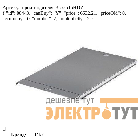
Артикул производителя
3552515HDZ
{ "id": 88443, "canBuy": "Y", "price": 6632.21, "priceOld": 0,
"economy": 0, "number": 2, "multiplicity": 2 }
[]
Бренд:
DKC