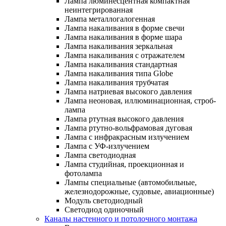
Лампа люминесцентная компактная
неинтегрированная
Лампа металлогалогенная
Лампа накаливания в форме свечи
Лампа накаливания в форме шара
Лампа накаливания зеркальная
Лампа накаливания с отражателем
Лампа накаливания стандартная
Лампа накаливания типа Globe
Лампа накаливания трубчатая
Лампа натриевая высокого давления
Лампа неоновая, иллюминационная, строб-
лампа
Лампа ртутная высокого давления
Лампа ртутно-вольфрамовая дуговая
Лампа с инфракрасным излучением
Лампа с УФ-излучением
Лампа светодиодная
Лампа студийная, проекционная и
фотолампа
Лампы специальные (автомобильные,
железнодорожные, судовые, авиационные)
Модуль светодиодный
Светодиод одиночный
Каналы настенного и потолочного монтажа