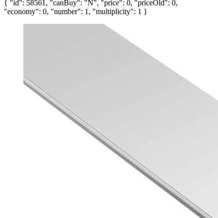
{ "id": 58561, "canBuy": "N", "price": 0, "priceOld": 0,
"economy": 0, "number": 1, "multiplicity": 1 }