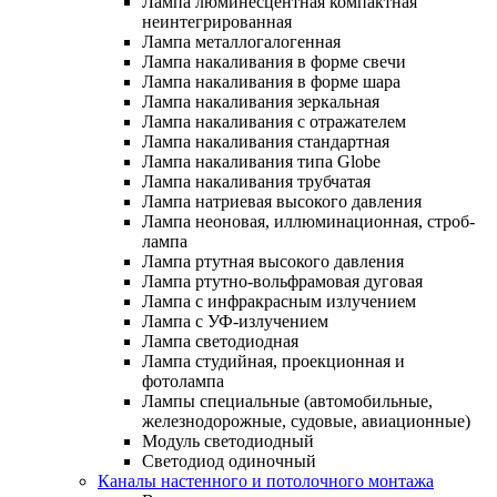
Лампа люминесцентная компактная
неинтегрированная
Лампа металлогалогенная
Лампа накаливания в форме свечи
Лампа накаливания в форме шара
Лампа накаливания зеркальная
Лампа накаливания с отражателем
Лампа накаливания стандартная
Лампа накаливания типа Globe
Лампа накаливания трубчатая
Лампа натриевая высокого давления
Лампа неоновая, иллюминационная, строб-
лампа
Лампа ртутная высокого давления
Лампа ртутно-вольфрамовая дуговая
Лампа с инфракрасным излучением
Лампа с УФ-излучением
Лампа светодиодная
Лампа студийная, проекционная и
фотолампа
Лампы специальные (автомобильные,
железнодорожные, судовые, авиационные)
Модуль светодиодный
Светодиод одиночный
Каналы настенного и потолочного монтажа