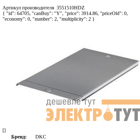
Артикул производителя
3551510HDZ
{ "id": 64705, "canBuy": "Y", "price": 3914.86, "priceOld": 0,
"economy": 0, "number": 2, "multiplicity": 2 }
[]
Бренд:
DKC