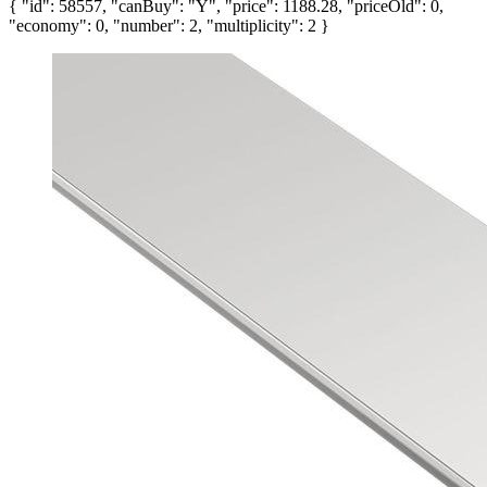
{ "id": 58557, "canBuy": "Y", "price": 1188.28, "priceOld": 0,
"economy": 0, "number": 2, "multiplicity": 2 }