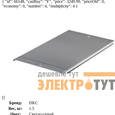
{ "id": 66148, "canBuy": "Y", "price": 3249.99, "priceOld": 0,
"economy": 0, "number": 4, "multiplicity": 4 }
[]
Бренд:
DKC
Вес, кг:
1.5
Цвет:
Светло-серый