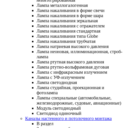
неинтегрированная
Лампа металлогалогенная
Лампа накаливания в форме свечи
Лампа накаливания в форме шара
Лампа накаливания зеркальная
Лампа накаливания с отражателем
Лампа накаливания стандартная
Лампа накаливания типа Globe
Лампа накаливания трубчатая
Лампа натриевая высокого давления
Лампа неоновая, иллюминационная, строб-
лампа
Лампа ртутная высокого давления
Лампа ртутно-вольфрамовая дуговая
Лампа с инфракрасным излучением
Лампа с УФ-излучением
Лампа светодиодная
Лампа студийная, проекционная и
фотолампа
Лампы специальные (автомобильные,
железнодорожные, судовые, авиационные)
Модуль светодиодный
Светодиод одиночный
Каналы настенного и потолочного монтажа
В раздел