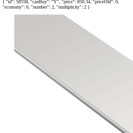
{ "id": 58558, "canBuy": "Y", "price": 850.34, "priceOld": 0,
"economy": 0, "number": 2, "multiplicity": 2 }