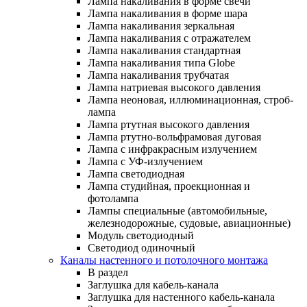
Лампа накаливания в форме свечи
Лампа накаливания в форме шара
Лампа накаливания зеркальная
Лампа накаливания с отражателем
Лампа накаливания стандартная
Лампа накаливания типа Globe
Лампа накаливания трубчатая
Лампа натриевая высокого давления
Лампа неоновая, иллюминационная, строб-
лампа
Лампа ртутная высокого давления
Лампа ртутно-вольфрамовая дуговая
Лампа с инфракрасным излучением
Лампа с УФ-излучением
Лампа светодиодная
Лампа студийная, проекционная и
фотолампа
Лампы специальные (автомобильные,
железнодорожные, судовые, авиационные)
Модуль светодиодный
Светодиод одиночный
Каналы настенного и потолочного монтажа
В раздел
Заглушка для кабель-канала
Заглушка для настенного кабель-канала