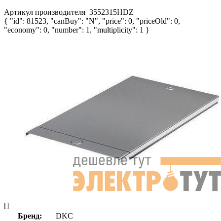
Артикул производителя
3552315HDZ
{ "id": 81523, "canBuy": "N", "price": 0, "priceOld": 0,
"economy": 0, "number": 1, "multiplicity": 1 }
[]
Бренд:
DKC