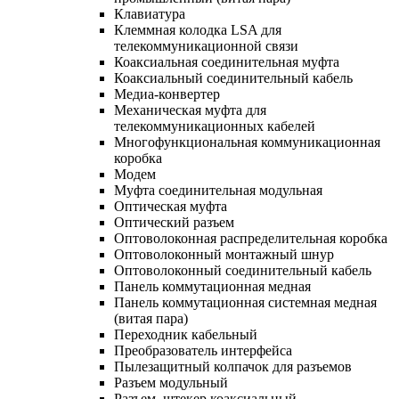
Клавиатура
Клеммная колодка LSA для
телекоммуникационной связи
Коаксиальная соединительная муфта
Коаксиальный соединительный кабель
Медиа-конвертер
Механическая муфта для
телекоммуникационных кабелей
Многофункциональная коммуникационная
коробка
Модем
Муфта соединительная модульная
Оптическая муфта
Оптический разъем
Оптоволоконная распределительная коробка
Оптоволоконный монтажный шнур
Оптоволоконный соединительный кабель
Панель коммутационная медная
Панель коммутационная системная медная
(витая пара)
Переходник кабельный
Преобразователь интерфейса
Пылезащитный колпачок для разъемов
Разъем модульный
Разъем, штекер коаксиальный