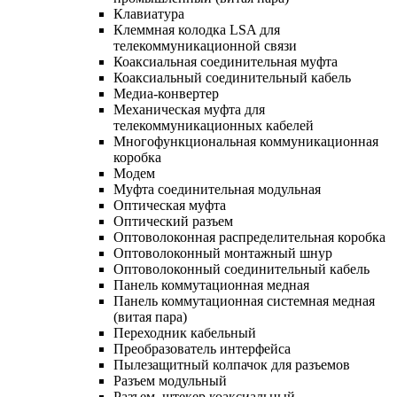
Клавиатура
Клеммная колодка LSA для
телекоммуникационной связи
Коаксиальная соединительная муфта
Коаксиальный соединительный кабель
Медиа-конвертер
Механическая муфта для
телекоммуникационных кабелей
Многофункциональная коммуникационная
коробка
Модем
Муфта соединительная модульная
Оптическая муфта
Оптический разъем
Оптоволоконная распределительная коробка
Оптоволоконный монтажный шнур
Оптоволоконный соединительный кабель
Панель коммутационная медная
Панель коммутационная системная медная
(витая пара)
Переходник кабельный
Преобразователь интерфейса
Пылезащитный колпачок для разъемов
Разъем модульный
Разъем, штекер коаксиальный