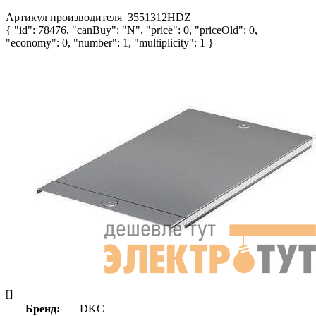
Артикул производителя
3551312HDZ
{ "id": 78476, "canBuy": "N", "price": 0, "priceOld": 0,
"economy": 0, "number": 1, "multiplicity": 1 }
[]
Бренд:
DKC