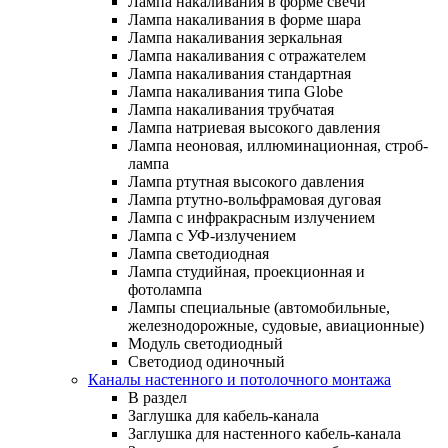
Лампа накаливания в форме свечи
Лампа накаливания в форме шара
Лампа накаливания зеркальная
Лампа накаливания с отражателем
Лампа накаливания стандартная
Лампа накаливания типа Globe
Лампа накаливания трубчатая
Лампа натриевая высокого давления
Лампа неоновая, иллюминационная, строб-
лампа
Лампа ртутная высокого давления
Лампа ртутно-вольфрамовая дуговая
Лампа с инфракрасным излучением
Лампа с УФ-излучением
Лампа светодиодная
Лампа студийная, проекционная и
фотолампа
Лампы специальные (автомобильные,
железнодорожные, судовые, авиационные)
Модуль светодиодный
Светодиод одиночный
Каналы настенного и потолочного монтажа
В раздел
Заглушка для кабель-канала
Заглушка для настенного кабель-канала