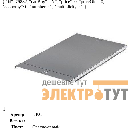
{ "id": 79882, "canBuy": "N", "price": 0, "priceOld": 0,
"economy": 0, "number": 1, "multiplicity": 1 }
[]
Бренд:
DKC
Вес, кг:
2
Цвет:
Светло-серый