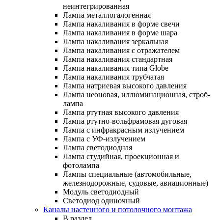
неинтегрированная
Лампа металлогалогенная
Лампа накаливания в форме свечи
Лампа накаливания в форме шара
Лампа накаливания зеркальная
Лампа накаливания с отражателем
Лампа накаливания стандартная
Лампа накаливания типа Globe
Лампа накаливания трубчатая
Лампа натриевая высокого давления
Лампа неоновая, иллюминационная, строб-
лампа
Лампа ртутная высокого давления
Лампа ртутно-вольфрамовая дуговая
Лампа с инфракрасным излучением
Лампа с УФ-излучением
Лампа светодиодная
Лампа студийная, проекционная и
фотолампа
Лампы специальные (автомобильные,
железнодорожные, судовые, авиационные)
Модуль светодиодный
Светодиод одиночный
Каналы настенного и потолочного монтажа
В раздел