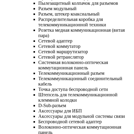
Пылезащитный колпачок для разъемов
Разъем модульный
Разъем, штекер коаксиальный
Распределительная коробка для
телекоммуникационной техники
Розетка медная коммуникационная (витая
пара)
Сетевой адаптер
Сетевой коммутатор
Сетевой маршрутизатор
Сетевой ретранслятор
Системная волоконно-оптическая
коммутационная панель
Телекоммуникационный разъем
Телекоммуникацонный соединительный
кабель
Точка доступа беспроводной сети
Штепсель для телекоммуникационной
клеммной колодки
D-Sub-разъем
Аксессуары для ИБП
Аксессуары для модульной системы связи
Беспроводной сетевой адаптер
Волоконно-оптическая коммутационная
панель