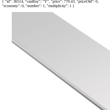
{ "id": 36514, "canBuy": "Y", "price": 770.43, "priceOld": 0,
"economy": 0, "number": 1, "multiplicity": 1 }