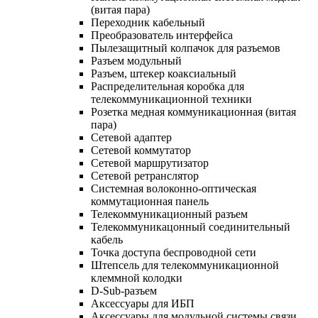
(витая пара)
Переходник кабельный
Преобразователь интерфейса
Пылезащитный колпачок для разъемов
Разъем модульный
Разъем, штекер коаксиальный
Распределительная коробка для
телекоммуникационной техники
Розетка медная коммуникационная (витая
пара)
Сетевой адаптер
Сетевой коммутатор
Сетевой маршрутизатор
Сетевой ретранслятор
Системная волоконно-оптическая
коммутационная панель
Телекоммуникационный разъем
Телекоммуникацонный соединительный
кабель
Точка доступа беспроводной сети
Штепсель для телекоммуникационной
клеммной колодки
D-Sub-разъем
Аксессуары для ИБП
Аксессуары для модульной системы связи