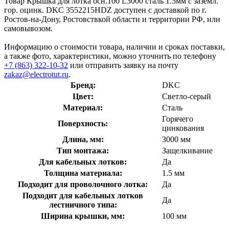
Товар Крышка для лотка осн.100 L3000 сталь 1.5мм с заземл.
гор. оцинк. DKC 3552215HDZ доступен с доставкой по г.
Ростов-на-Дону, Ростовствкой области и территории РФ, или
самовывозом.
Информацию о стоимости товара, наличии и сроках поставки,
а также фото, характеристики, можно уточнить по телефону
+7 (863) 322-10-32
или отправить заявку на почту
zakaz@electrotut.ru
.
Бренд:
DKC
Цвет:
Светло-серый
Материал:
Сталь
Горячего
Поверхность:
цинкования
Длина, мм:
3000 мм
Тип монтажа:
Защелкивание
Для кабельных лотков:
Да
Толщина материала:
1.5 мм
Подходит для проволочного лотка:
Да
Подходит для кабельных лотков
Да
лестничного типа:
Ширина крышки, мм:
100 мм