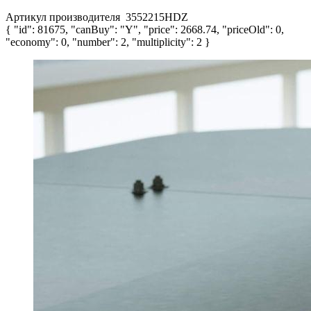
Артикул производителя
3552215HDZ
{ "id": 81675, "canBuy": "Y", "price": 2668.74, "priceOld": 0,
"economy": 0, "number": 2, "multiplicity": 2 }