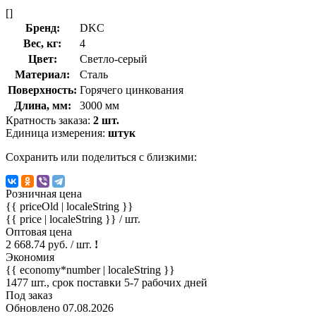
[]
Бренд:
DKC
Вес, кг:
4
Цвет:
Светло-серый
Материал:
Сталь
Поверхность:
Горячего цинкования
Длина, мм:
3000 мм
Кратность заказа:
2 шт.
Единица измерения:
штук
Сохранить или поделиться с близкими:
Розничная цена
{{ priceOld | localeString }}
{{ price | localeString }}
/ шт.
Оптовая цена
2 668.74 руб. / шт.
!
Экономия
{{ economy*number | localeString }}
1477 шт., срок поставки 5-7 рабочих дней
Под заказ
Обновлено 07.08.2026