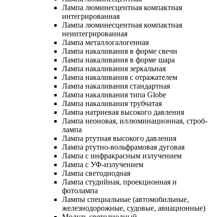
Лампа люминесцентная компактная
интегрированная
Лампа люминесцентная компактная
неинтегрированная
Лампа металлогалогенная
Лампа накаливания в форме свечи
Лампа накаливания в форме шара
Лампа накаливания зеркальная
Лампа накаливания с отражателем
Лампа накаливания стандартная
Лампа накаливания типа Globe
Лампа накаливания трубчатая
Лампа натриевая высокого давления
Лампа неоновая, иллюминационная, строб-
лампа
Лампа ртутная высокого давления
Лампа ртутно-вольфрамовая дуговая
Лампа с инфракрасным излучением
Лампа с УФ-излучением
Лампа светодиодная
Лампа студийная, проекционная и
фотолампа
Лампы специальные (автомобильные,
железнодорожные, судовые, авиационные)
Модуль светодиодный