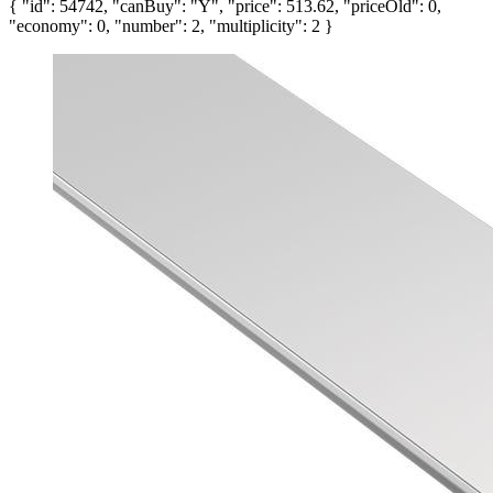
{ "id": 54742, "canBuy": "Y", "price": 513.62, "priceOld": 0,
"economy": 0, "number": 2, "multiplicity": 2 }