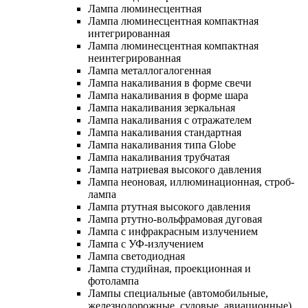
Лампа люминесцентная
Лампа люминесцентная компактная
интегрированная
Лампа люминесцентная компактная
неинтегрированная
Лампа металлогалогенная
Лампа накаливания в форме свечи
Лампа накаливания в форме шара
Лампа накаливания зеркальная
Лампа накаливания с отражателем
Лампа накаливания стандартная
Лампа накаливания типа Globe
Лампа накаливания трубчатая
Лампа натриевая высокого давления
Лампа неоновая, иллюминационная, строб-
лампа
Лампа ртутная высокого давления
Лампа ртутно-вольфрамовая дуговая
Лампа с инфракрасным излучением
Лампа с УФ-излучением
Лампа светодиодная
Лампа студийная, проекционная и
фотолампа
Лампы специальные (автомобильные,
железнодорожные, судовые, авиационные)