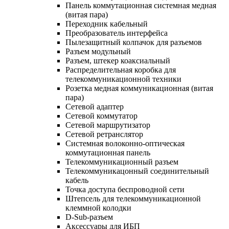
Панель коммутационная системная медная
(витая пара)
Переходник кабельный
Преобразователь интерфейса
Пылезащитный колпачок для разъемов
Разъем модульный
Разъем, штекер коаксиальный
Распределительная коробка для
телекоммуникационной техники
Розетка медная коммуникационная (витая
пара)
Сетевой адаптер
Сетевой коммутатор
Сетевой маршрутизатор
Сетевой ретранслятор
Системная волоконно-оптическая
коммутационная панель
Телекоммуникационный разъем
Телекоммуникацонный соединительный
кабель
Точка доступа беспроводной сети
Штепсель для телекоммуникационной
клеммной колодки
D-Sub-разъем
Аксессуары для ИБП