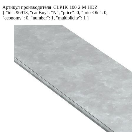
Артикул производителя
CLP1K-100-2-M-HDZ
{ "id": 96918, "canBuy": "N", "price": 0, "priceOld": 0,
"economy": 0, "number": 1, "multiplicity": 1 }