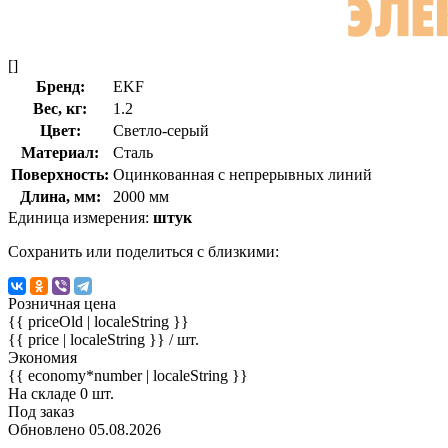
[]
Бренд:
EKF
Вес, кг:
1.2
Цвет:
Светло-серый
Материал:
Сталь
Поверхность:
Оцинкованная с непрерывных линий
Длина, мм:
2000 мм
Единица измерения:
штук
Сохранить или поделиться с близкими:
Розничная цена
{{ priceOld | localeString }}
{{ price | localeString }}
/ шт.
Экономия
{{ economy*number | localeString }}
На складе 0 шт.
Под заказ
Обновлено 05.08.2026
-