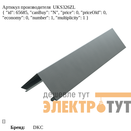
Артикул производителя
UKS326ZL
{ "id": 65685, "canBuy": "N", "price": 0, "priceOld": 0,
"economy": 0, "number": 1, "multiplicity": 1 }
[]
Бренд:
DKC