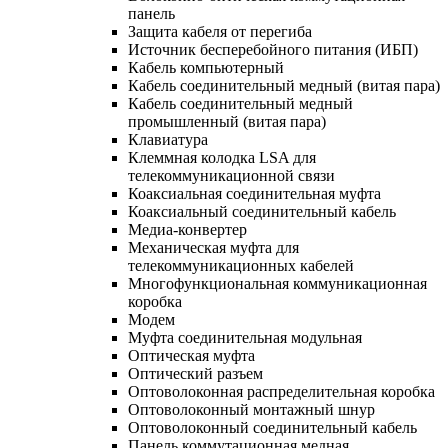
панель
Защита кабеля от перегиба
Источник бесперебойного питания (ИБП)
Кабель компьютерный
Кабель соединительный медный (витая пара)
Кабель соединительный медный
промышленный (витая пара)
Клавиатура
Клеммная колодка LSA для
телекоммуникационной связи
Коаксиальная соединительная муфта
Коаксиальный соединительный кабель
Медиа-конвертер
Механическая муфта для
телекоммуникационных кабелей
Многофункциональная коммуникационная
коробка
Модем
Муфта соединительная модульная
Оптическая муфта
Оптический разъем
Оптоволоконная распределительная коробка
Оптоволоконный монтажный шнур
Оптоволоконный соединительный кабель
Панель коммутационная медная