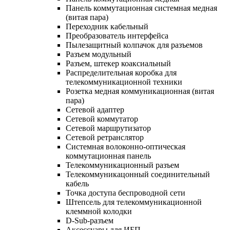
Панель коммутационная системная медная
(витая пара)
Переходник кабельный
Преобразователь интерфейса
Пылезащитный колпачок для разъемов
Разъем модульный
Разъем, штекер коаксиальный
Распределительная коробка для
телекоммуникационной техники
Розетка медная коммуникационная (витая
пара)
Сетевой адаптер
Сетевой коммутатор
Сетевой маршрутизатор
Сетевой ретранслятор
Системная волоконно-оптическая
коммутационная панель
Телекоммуникационный разъем
Телекоммуникацонный соединительный
кабель
Точка доступа беспроводной сети
Штепсель для телекоммуникационной
клеммной колодки
D-Sub-разъем
Аксессуары для ИБП