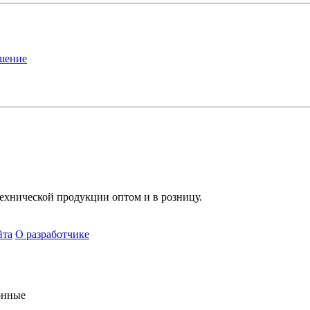
ашение
хнической продукции оптом и в розницу.
йта
О разработчике
онные