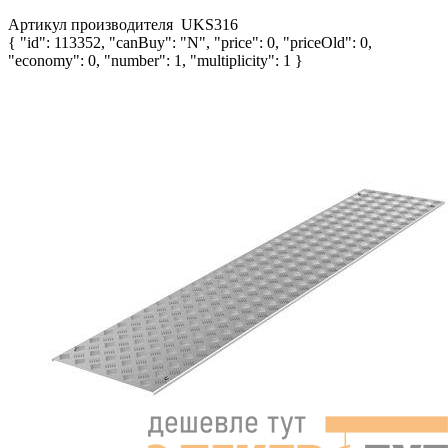
Артикул производителя
UKS316
{ "id": 113352, "canBuy": "N", "price": 0, "priceOld": 0,
"economy": 0, "number": 1, "multiplicity": 1 }