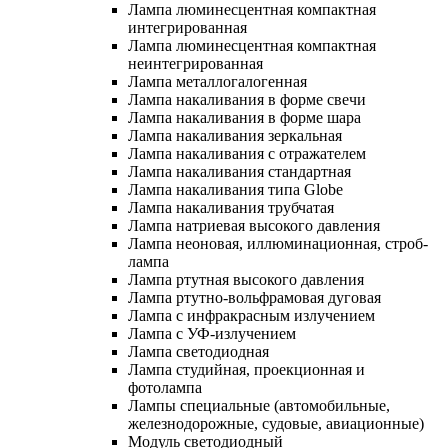
Лампа люминесцентная компактная
интегрированная
Лампа люминесцентная компактная
неинтегрированная
Лампа металлогалогенная
Лампа накаливания в форме свечи
Лампа накаливания в форме шара
Лампа накаливания зеркальная
Лампа накаливания с отражателем
Лампа накаливания стандартная
Лампа накаливания типа Globe
Лампа накаливания трубчатая
Лампа натриевая высокого давления
Лампа неоновая, иллюминационная, строб-
лампа
Лампа ртутная высокого давления
Лампа ртутно-вольфрамовая дуговая
Лампа с инфракрасным излучением
Лампа с УФ-излучением
Лампа светодиодная
Лампа студийная, проекционная и
фотолампа
Лампы специальные (автомобильные,
железнодорожные, судовые, авиационные)
Модуль светодиодный